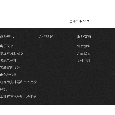
总计35条 / 3页
商品中心
合作品牌
服务支持
电子天平
售后服务
快速水分测定仪
产品登记
各式电子秤
文件下载
实验室粘度计
电化学仪器
研究用搅拌器和生产用搅
拌机
工业称重汽车衡电子地磅
实验室箱类设备
物理光学分析设备