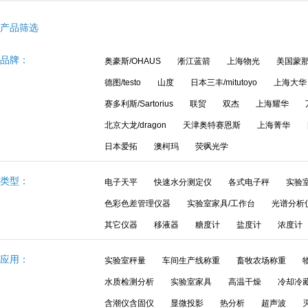
产品筛选
品牌：
奥豪斯/OHAUS
淅江蓝箭
上海物光
美国蒙那多
德图/testo
山度
日本三丰/mitutoyo
上海大华
赛多利斯/Sartorius
联贸
双杰
上海耀华
北京大龙/dragon
天津奥特赛恩斯
上海菁华
日本爱拓
澳柯玛
荧飒光学
类型：
电子天平
快速水分测定仪
各式电子秤
实验
色彩色差管理仪器
实验室家具/工作台
光谱分析
其它仪器
移液器
糖度计
盐度计
浓度计
应用：
实验室秤量
车间生产线称重
畜牧农场称重
水质检测分析
实验室家具
高温干燥
冷却冷
含潮仪含固仪
显微投影
热分析
超声波