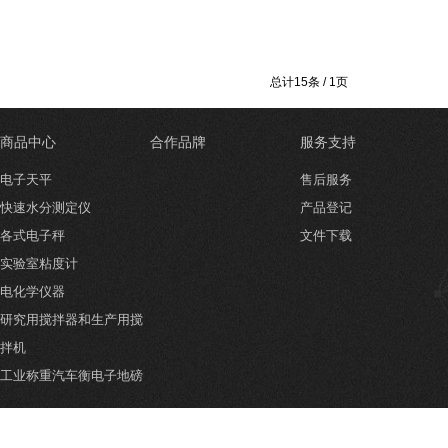
总计15条 / 1页
商品中心
合作品牌
服务支持
电子天平
售后服务
快速水分测定仪
产品登记
各式电子秤
文件下载
实验室粘度计
电化学仪器
研究用搅拌器和生产用搅
拌机
工业称重汽车衡电子地磅
实验室箱类设备
物理光学分析设备