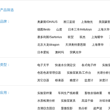
产品筛选
品牌：
奥豪斯/OHAUS
淅江蓝箭
上海物光
美国蒙那多
德图/testo
山度
日本三丰/mitutoyo
上海大华
赛多利斯/Sartorius
联贸
双杰
上海耀华
北京大龙/dragon
天津奥特赛恩斯
上海菁华
日本爱拓
澳柯玛
荧飒光学
类型：
电子天平
快速水分测定仪
各式电子秤
实验
色彩色差管理仪器
实验室家具/工作台
光谱分析
其它仪器
移液器
糖度计
盐度计
浓度计
应用：
实验室秤量
车间生产线称重
畜牧农场称重
水质检测分析
实验室家具
高温干燥
冷却冷
含潮仪含固仪
显微投影
热分析
超声波