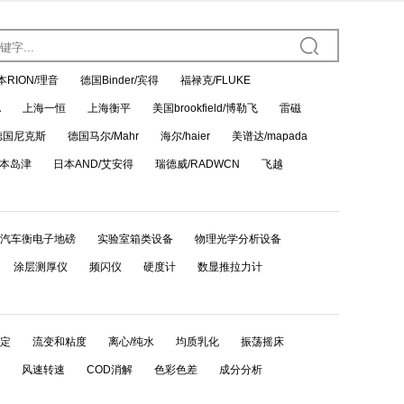
本RION/理音
德国Binder/宾得
福禄克/FLUKE
A
上海一恒
上海衡平
美国brookfield/博勒飞
雷磁
德国尼克斯
德国马尔/Mahr
海尔/haier
美谱达/mapada
本岛津
日本AND/艾安得
瑞德威/RADWCN
飞越
汽车衡电子地磅
实验室箱类设备
物理光学分析设备
涂层测厚仪
频闪仪
硬度计
数显推拉力计
定
流变和粘度
离心/纯水
均质乳化
振荡摇床
风速转速
COD消解
色彩色差
成分分析