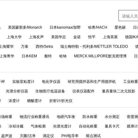
光
美国蒙那多/Monarch
日本kanomax/加野
哈希/HACH
爱色丽
日
上海大华
上海友声
美国华志
金诺
恒平
上海英展
德国IK
上海耀华
万泰
西特/Setra
瑞士梅特勒－托利多/METTLER TOLEDO
上海菁华
日本KEM
般特
哈纳
MERCK MILLIPORE默克密理博
日
子秤
实验室粘度计
电化学仪器
研究用搅拌器和生产用搅拌机
工业称重
光谱分析仪器
生物医疗低温设备
仪表仪器配件
量具量块二次元投影
计
浓度计
糖酸度计
折射计/折光仪
农场称重
物流行业称重通讯
地磅汽车衡
防水称重
水分测定
密度测
燥
冷却冷藏
气体检测
光谱光度计
自动化称重
量具卡尺
膜厚计
超声波
灭菌/洁净
滴定仪
PH/电导率
熔点测试