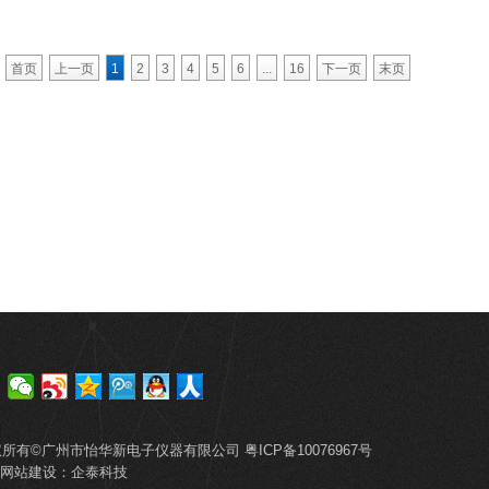
首页
上一页
1
2
3
4
5
6
...
16
下一页
末页
权所有©广州市怡华新电子仪器有限公司
粤ICP备10076967号
网站建设
：
企泰科技