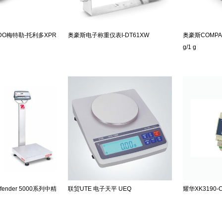
LEDO梅特勒-托利多XPR
奥豪斯电子称重仪表I-DT61XW
奥豪斯COMPAS
g/1 g
ender 5000系列中精
联贸UTE 电子天平 UEQ
耀华XK3190