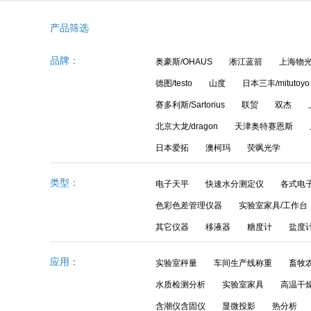
产品筛选
品牌：
奥豪斯/OHAUS
淅江蓝箭
上海物
德图/testo
山度
日本三丰/mitutoyo
赛多利斯/Sartorius
联贸
双杰
北京大龙/dragon
天津奥特赛恩斯
AND爱安德微量分析天平BM-20系列
日本爱拓
澳柯玛
荧飒光学
类型：
电子天平
快速水分测定仪
各式电
色彩色差管理仪器
实验室家具/工作台
其它仪器
移液器
糖度计
盐度
应用：
实验室秤量
车间生产线称重
畜牧
水质检测分析
实验室家具
高温干
含潮仪含固仪
显微投影
热分析